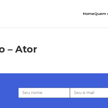
Home
Quem 
 – Ator