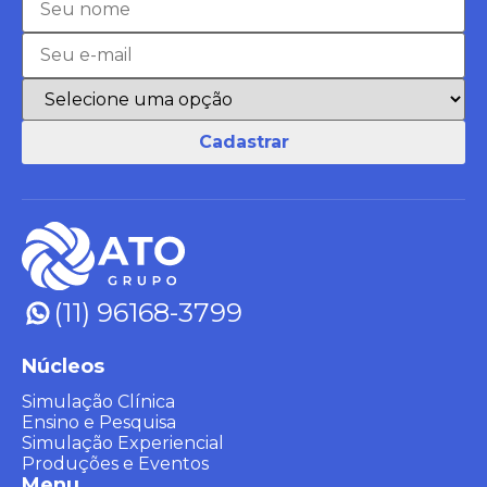
(11) 96168-3799
Núcleos
Simulação Clínica
Ensino e Pesquisa
Simulação Experiencial
Produções e Eventos
Menu