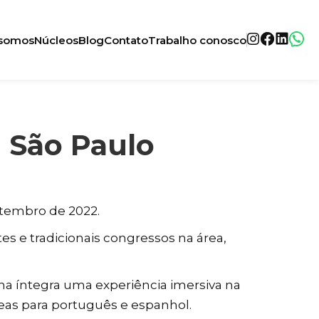
somos
Núcleos
Blog
Contato
Trabalho conosco
 São Paulo
etembro de 2022.
s e tradicionais congressos na área,
 na íntegra uma experiência imersiva na
neas para português e espanhol.