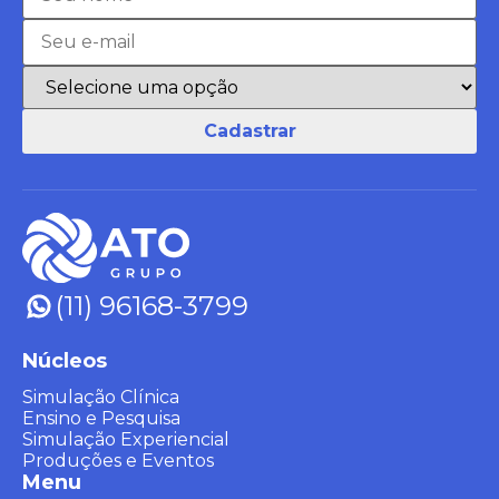
(11) 96168-3799
Núcleos
Simulação Clínica
Ensino e Pesquisa
Simulação Experiencial
Produções e Eventos
Menu