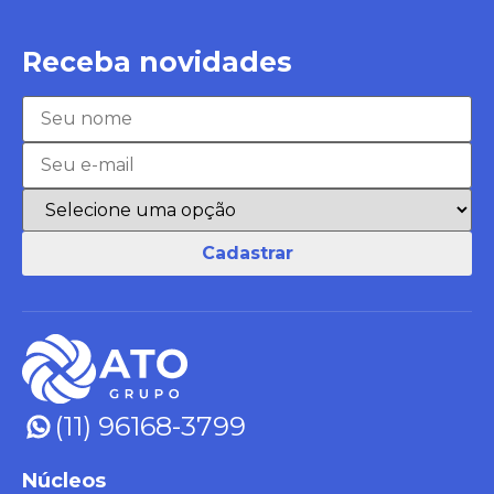
Receba novidades
(11) 96168-3799
Núcleos