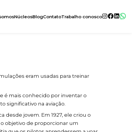
somos
Núcleos
Blog
Contato
Trabalho conosco
imulações eram usadas para treinar
le é mais conhecido por inventar o
 significativo na aviação.
a desde jovem. Em 1927, ele criou o
m o objetivo de proporcionar um
tia que os pilotos aprendessem a voar,