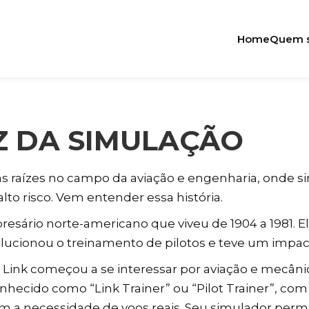
Home
Quem 
IZ DA SIMULAÇÃO
uas raízes no campo da aviação e engenharia, onde s
lto risco. Vem entender essa história.
resário norte-americano que viveu de 1904 a 1981. E
ucionou o treinamento de pilotos e teve um impacto
Link começou a se interessar por aviação e mecânic
nhecido como “Link Trainer” ou “Pilot Trainer”, co
em a necessidade de voos reais. Seu simulador permi