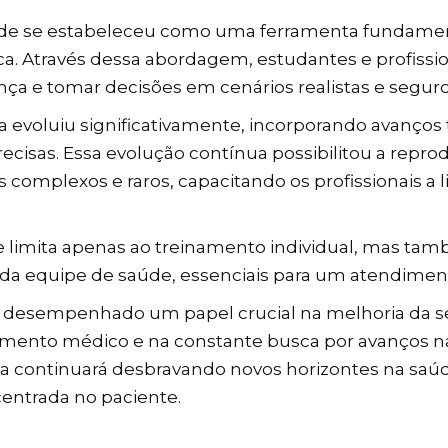
aúde se estabeleceu como uma ferramenta fundamen
ca. Através dessa abordagem, estudantes e profiss
ança e tomar decisões em cenários realistas e seguro
ca evoluiu significativamente, incorporando avanço
ecisas. Essa evolução contínua possibilitou a reprod
 complexos e raros, capacitando os profissionais
 se limita apenas ao treinamento individual, mas t
da equipe de saúde, essenciais para um atendimen
em desempenhado um papel crucial na melhoria da s
ento médico e na constante busca por avanços na 
ica continuará desbravando novos horizontes na saú
centrada no paciente.