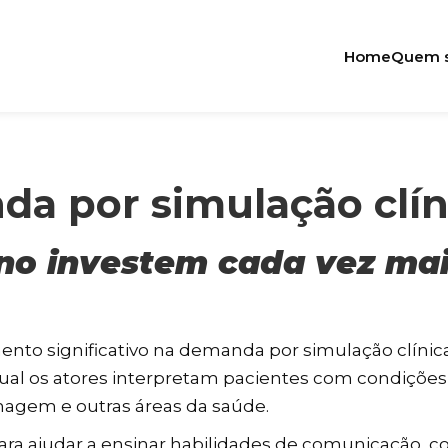
Home
Quem 
 por simulação clín
sino investem cada vez ma
o significativo na demanda por simulação clínica
al os atores interpretam pacientes com condições d
agem e outras áreas da saúde.
​para ajudar a ensinar habilidades de comunicação,