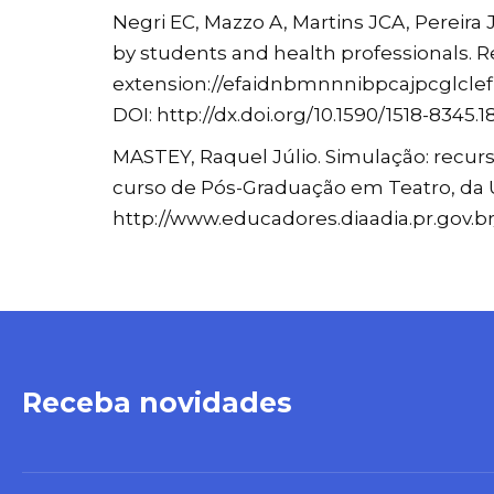
Negri EC, Mazzo A, Martins JCA, Pereira 
by students and health professionals. R
extension://efaidnbmnnnibpcajpcglcle
DOI: http://dx.doi.org/10.1590/1518-8345.1
MASTEY, Raquel Júlio. Simulação: recur
curso de Pós-Graduação em Teatro, da U
http://www.educadores.diaadia.pr.gov.br
Receba novidades