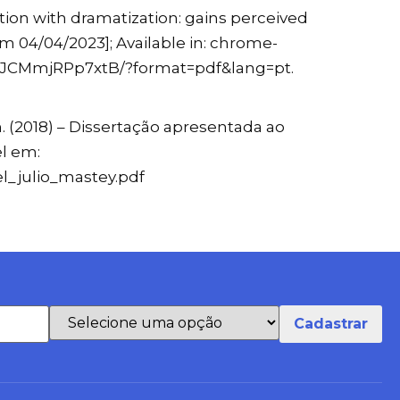
ation with dramatization: gains perceived
m 04/04/2023]; Available in: chrome-
qwYJCMmjRPp7xtB/?format=pdf&lang=pt.
 (2018) – Dissertação apresentada ao
l em:
el_julio_mastey.pdf