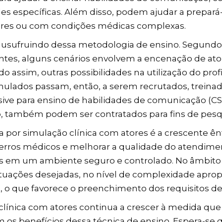
ades específicas. Além disso, podem ajudar a prepará-
dores ou com condições médicas complexas.
usufruindo dessa metodologia de ensino. Segundo Iv
cientes, alguns cenários envolvem a encenação de 
do assim, outras possibilidades na utilização do prof
ulados passam, então, a serem recrutados, trein
sive para ensino de habilidades de comunicação (C
sso, também podem ser contratados para fins de pesq
por simulação clínica com atores é a crescente ên
r erros médicos e melhorar a qualidade do atendime
as em um ambiente seguro e controlado. No âmbito 
tuações desejadas, no nível de complexidade apro
o que favorece o preenchimento dos requisitos de 
ínica com atores continua a crescer à medida que 
s benefícios dessa técnica de ensino. Espera-se q