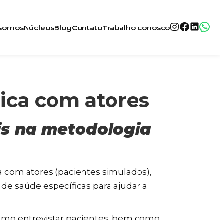
somos
Núcleos
Blog
Contato
Trabalho conosco
ica com atores
is na metodologia
 com atores (pacientes simulados),
e saúde específicas para ajudar a
 como entrevistar pacientes, bem como