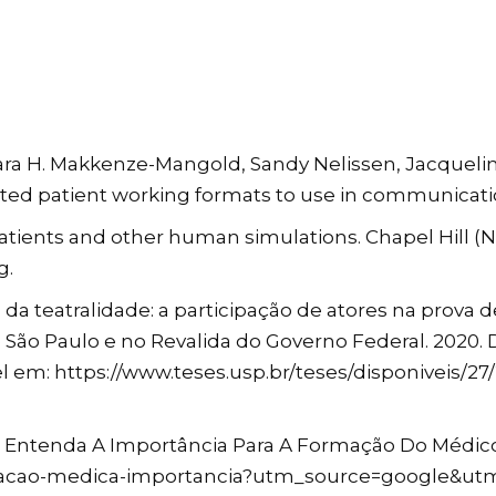
Sara H. Makkenze-Mangold, Sandy Nelissen, Jacquelin
ted patient working formats to use in communication 
tients and other human simulations. Chapel Hill (N
g.
da teatralidade: a participação de atores na prova 
de São Paulo e no Revalida do Governo Federal. 2020.
el em: https://www.teses.usp.br/teses/disponiveis/27
: Entenda A Importância Para A Formação Do Médico
ulacao-medica-importancia?utm_source=google&u