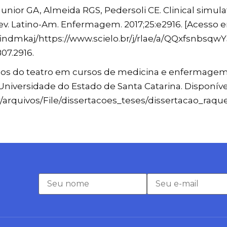
Junior GA, Almeida RGS, Pedersoli CE. Clinical simul
ev. Latino-Am. Enfermagem. 2017;25:e2916. [Acesso e
findmkaj/https://www.scielo.br/j/rlae/a/QQxfsnbs
807.2916.
sos do teatro em cursos de medicina e enfermagem.
niversidade do Estado de Santa Catarina. Disponíve
/arquivos/File/dissertacoes_teses/dissertacao_raqu