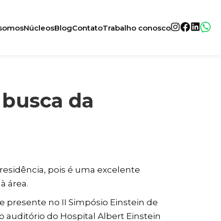
somos
Núcleos
Blog
Contato
Trabalho conosco
 busca da
 residência, pois é uma excelente
à área.
e presente no II Simpósio Einstein de
auditório do Hospital Albert Einstein